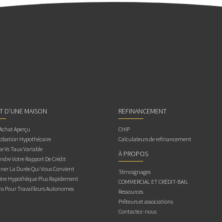
AT D’UNE MAISON
REFINANCEMENT
 Achat Aperçu
CHIP
obation Hypothécaire
Calculateurs de refinancement
e Vs Taux Variable
À PROPOS
dre Votre Rapport De Crédit
ner La Durée Qui Vous Convient
Témoignages
otre Hypothèque Plus Rapidement
COMMERCIAL ET CRÉDIT-BAIL
ns Pour Travailleurs Autonomes
Ressources
Prêteurs et associations
Contactez-nous