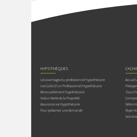
HYPOTHÈQUES
L’ACH
Les avantages du professionnel hypothécaire
Accueil
Les Coûts D’un Professionnel Hypothécaire
Préappr
Renouvellement hypothécaire
Taux Fix
Valeur Nette de la Propriété
Compren
Assurance vie Hypothécaire
Détermi
Pour présenter une demande
Payer V
Solutio